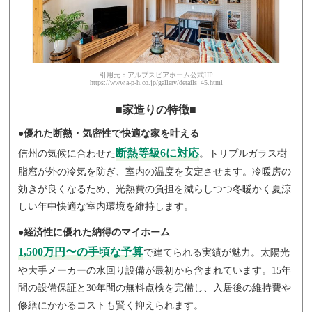
引用元：アルプスピアホーム公式HP
https://www.a-p-h.co.jp/gallery/details_45.html
■家造りの特徴■
●優れた断熱・気密性で快適な家を叶える
断熱等級6に対応
信州の気候に合わせた
。トリプルガラス樹
脂窓が外の冷気を防ぎ、室内の温度を安定させます。冷暖房の
効きが良くなるため、光熱費の負担を減らしつつ冬暖かく夏涼
しい年中快適な室内環境を維持します。
●経済性に優れた納得のマイホーム
1,500万円〜の手頃な予算
で建てられる実績が魅力。太陽光
や大手メーカーの水回り設備が最初から含まれています。15年
間の設備保証と30年間の無料点検を完備し、入居後の維持費や
修繕にかかるコストも賢く抑えられます。