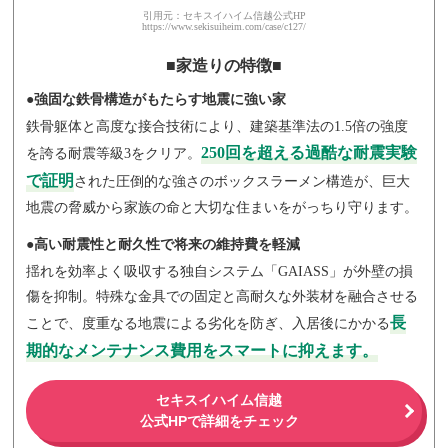
引用元：セキスイハイム信越公式HP
https://www.sekisuiheim.com/case/c127/
■家造りの特徴■
●強固な鉄骨構造がもたらす地震に強い家
鉄骨躯体と高度な接合技術により、建築基準法の1.5倍の強度
250回を超える過酷な耐震実験
を誇る耐震等級3をクリア。
で証明
された圧倒的な強さのボックスラーメン構造が、巨大
地震の脅威から家族の命と大切な住まいをがっちり守ります。
●高い耐震性と耐久性で将来の維持費を軽減
揺れを効率よく吸収する独自システム「GAIASS」が外壁の損
傷を抑制。特殊な金具での固定と高耐久な外装材を融合させる
長
ことで、度重なる地震による劣化を防ぎ、入居後にかかる
期的なメンテナンス費用をスマートに抑えます。
セキスイハイム信越
公式HPで詳細をチェック