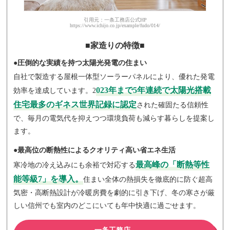
引用元：一条工務店公式HP
https://www.ichijo.co.jp/example/fudo/014/
■家造りの特徴■
●圧倒的な実績を持つ太陽光発電の住まい
自社で製造する屋根一体型ソーラーパネルにより、優れた発電
023年まで5年連続で太陽光搭載
効率を達成しています。2
住宅最多のギネス世界記録に認定
された確固たる信頼性
で、毎月の電気代を抑えつつ環境負荷も減らす暮らしを提案し
ます。
●最高位の断熱性によるクオリティ高い省エネ生活
最高峰の「断熱等性
寒冷地の冷え込みにも余裕で対応する
能等級7」を導入。
住まい全体の熱損失を徹底的に防ぐ超高
気密・高断熱設計が冷暖房費を劇的に引き下げ、冬の寒さが厳
しい信州でも室内のどこにいても年中快適に過ごせます。