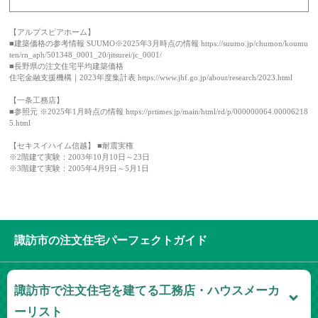
【アルプスピアホーム】
■建築価格の参考情報 SUUMO※2025年3月時点の情報 https://suumo.jp/chumon/koumu
ten/rn_aph/501348_0001_20/jitsurei/jc_0001/
■長野県の注文住宅平均建築価格
住宅金融支援機構｜2023年度集計表 https://www.jhf.go.jp/about/research/2023.html
【一条工務店】
■参照元 ※2025年1月時点の情報 https://prtimes.jp/main/html/rd/p/000000064.00006218
5.html
【セキスイハイム信越】 ■耐震実権
※2階建て実験：2003年10月10日～23日
※3階建て実験：2005年4月9日～5月1日
諏訪市の注文住宅パーフェクトガイド
諏訪市で注文住宅を建てる工務店・ハウスメーカ
ーリスト