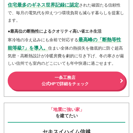
住宅最多のギネス世界記録に認定
された確固たる信頼性
で、毎月の電気代を抑えつつ環境負荷も減らす暮らしを提案し
ます。
●最高位の断熱性によるクオリティ高い省エネ生活
最高峰の「断熱等性
寒冷地の冷え込みにも余裕で対応する
能等級7」を導入。
住まい全体の熱損失を徹底的に防ぐ超高
気密・高断熱設計が冷暖房費を劇的に引き下げ、冬の寒さが厳
しい信州でも室内のどこにいても年中快適に過ごせます。
一条工務店
公式HPで詳細をチェック
「地震に強い家」
を建てたい
セキスイハイム信越