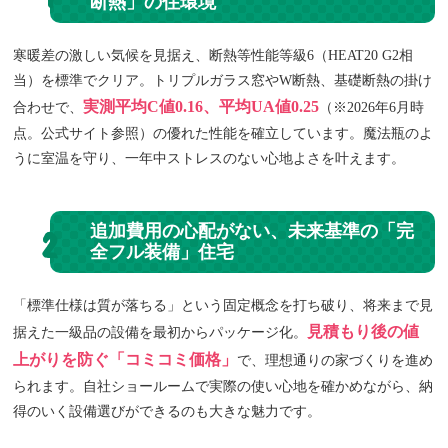
断熱」の住環境
寒暖差の激しい気候を見据え、断熱等性能等級6（HEAT20 G2相
当）を標準でクリア。トリプルガラス窓やW断熱、基礎断熱の掛け
実測平均C値0.16、平均UA値0.25
合わせで、
（※2026年6月時
点。公式サイト参照）の優れた性能を確立しています。魔法瓶のよ
うに室温を守り、一年中ストレスのない心地よさを叶えます。
追加費用の心配がない、未来基準の「完
2
全フル装備」住宅
「標準仕様は質が落ちる」という固定概念を打ち破り、将来まで見
見積もり後の値
据えた一級品の設備を最初からパッケージ化。
上がりを防ぐ「コミコミ価格」
で、理想通りの家づくりを進め
られます。自社ショールームで実際の使い心地を確かめながら、納
得のいく設備選びができるのも大きな魅力です。