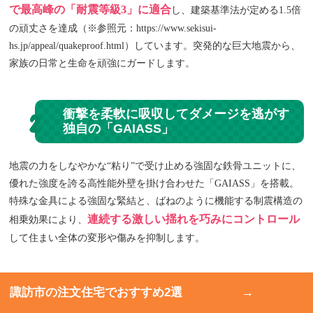
で最高峰の「耐震等級3」に適合
し、建築基準法が定める1.5倍
の頑丈さを達成（※参照元：https://www.sekisui-
hs.jp/appeal/quakeproof.html）しています。突発的な巨大地震から、
家族の日常と生命を頑強にガードします。
衝撃を柔軟に吸収してダメージを逃がす
2
独自の「GAIASS」
地震の力をしなやかな“粘り”で受け止める強固な鉄骨ユニットに、
優れた強度を誇る高性能外壁を掛け合わせた「GAIASS」を搭載。
特殊な金具による強固な緊結と、ばねのように機能する制震構造の
連続する激しい揺れを巧みにコントロール
相乗効果により、
して住まい全体の変形や傷みを抑制します。
機械による超精密な施工でムラのない強
3
諏訪市の注文住宅でおすすめ2選
さを生む「工場生産」