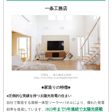
一条工務店
引用元：一条工務店公式HP
https://www.ichijo.co.jp/example/fudo/014/
■家造りの特徴■
●圧倒的な実績を持つ太陽光発電の住まい
自社で製造する屋根一体型ソーラーパネルにより、優れた発電
023年まで5年連続で太陽光搭載
効率を達成しています。2