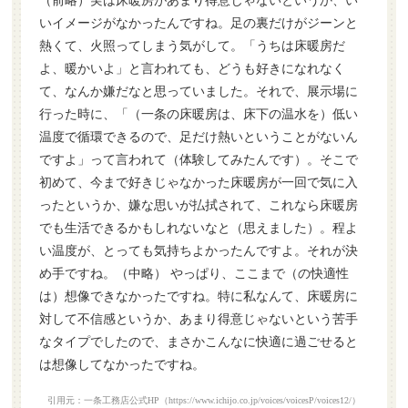
（前略）実は床暖房があまり得意じゃないというか、い
いイメージがなかったんですね。足の裏だけがジーンと
熱くて、火照ってしまう気がして。「うちは床暖房だ
よ、暖かいよ」と言われても、どうも好きになれなく
て、なんか嫌だなと思っていました。それで、展示場に
行った時に、「（一条の床暖房は、床下の温水を）低い
温度で循環できるので、足だけ熱いということがないん
ですよ」って言われて（体験してみたんです）。そこで
初めて、今まで好きじゃなかった床暖房が一回で気に入
ったというか、嫌な思いが払拭されて、これなら床暖房
でも生活できるかもしれないなと（思えました）。程よ
い温度が、とっても気持ちよかったんですよ。それが決
め手ですね。（中略） やっぱり、ここまで（の快適性
は）想像できなかったですね。特に私なんて、床暖房に
対して不信感というか、あまり得意じゃないという苦手
なタイプでしたので、まさかこんなに快適に過ごせると
は想像してなかったですね。
引用元：一条工務店公式HP（https://www.ichijo.co.jp/voices/voicesP/voices12/）