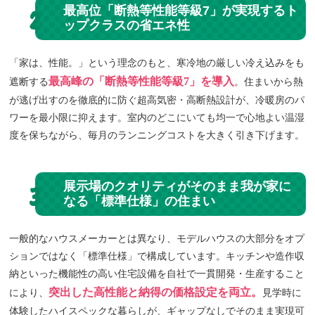
最高位「断熱等性能等級7」が実現するト
2
ップクラスの省エネ性
「家は、性能。」という理念のもと、寒冷地の厳しい冷え込みをも
最高峰の「断熱等性能等級7」を導入
遮断する
。住まいから熱
が逃げ出すのを徹底的に防ぐ超高気密・高断熱設計が、冷暖房のパ
ワーを最小限に抑えます。室内のどこにいても均一で心地よい温湿
度を保ちながら、毎月のランニングコストを大きく引き下げます。
展示場のクオリティがそのまま我が家に
3
なる「標準仕様」の住まい
一般的なハウスメーカーとは異なり、モデルハウスの大部分をオプ
ションではなく「標準仕様」で構成しています。キッチンや造作収
納といった機能性の高い住宅設備を自社で一貫開発・生産すること
突出した高性能と納得の価格設定を両立。
により、
見学時に
体験したハイスペックな暮らしが、ギャップなしでそのまま実現可