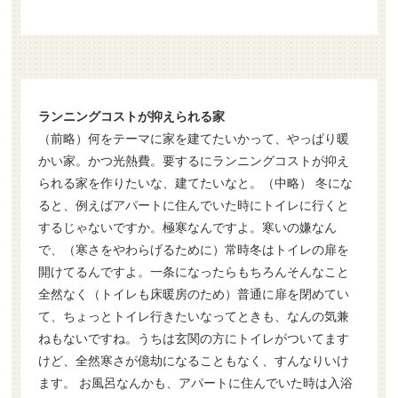
ランニングコストが抑えられる家
（前略）何をテーマに家を建てたいかって、やっぱり暖
かい家。かつ光熱費。要するにランニングコストが抑え
られる家を作りたいな、建てたいなと。（中略） 冬にな
ると、例えばアパートに住んでいた時にトイレに行くと
するじゃないですか。極寒なんですよ。寒いの嫌なん
で、（寒さをやわらげるために）常時冬はトイレの扉を
開けてるんですよ。一条になったらもちろんそんなこと
全然なく（トイレも床暖房のため）普通に扉を閉めてい
て、ちょっとトイレ行きたいなってときも、なんの気兼
ねもないですね。うちは玄関の方にトイレがついてます
けど、全然寒さが億劫になることもなく、すんなりいけ
ます。 お風呂なんかも、アパートに住んでいた時は入浴