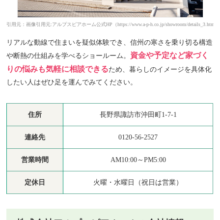
引用元：画像引用元:アルプスピアホーム公式HP（https://www.a-p-h.co.jp/showroom/details_3.html
リアルな動線で住まいを疑似体験でき、信州の寒さを乗り切る構造
資金や予定など家づく
や断熱の仕組みを学べるショールーム。
りの悩みも気軽に相談できる
ため、暮らしのイメージを具体化
したい人はぜひ足を運んでみてください。
住所
長野県諏訪市沖田町1-7-1
連絡先
0120-56-2527
営業時間
AM10:00～PM5:00
定休日
火曜・水曜日（祝日は営業）