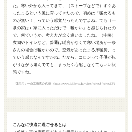
た。寒い外から入ってきて、（ストーブなどで）すぐあ
ったまるという風に育ってきたので、初めは「暖めるも
のが無い！」っていう感覚だったんですよね。でも（一
条の家は）家に入っただけで「暖かい」と感じられたの
で、何ていうか、考え方が全く違いましたね。（中略）
玄関やトイレなど、普通は暖房がなくて寒い場所が一条
さんの場合は暖かいので。空気があったまる床暖房、っ
ていう感じなんですかね。だから、コロンって子供が転
がりながら遊んでても、まったく心配しなくてもいい状
態ですね。
引用元：一条工務店公式HP（https://www.ichijo.co.jp/voices/voicesP/voices13/）
こんなに快適に過ごせるとは