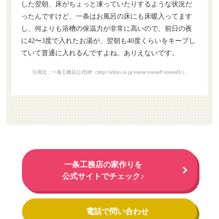
した翌朝、床がちょっと凍っていたりするような状況だ
ったんですけど、一条はお風呂の床にも床暖入ってます
し、何よりも浴槽の保温力が非常に高いので、前日の夜
に42〜3度で入れたお湯が、翌朝も40度くらいをキープし
ていて普通に入れるんですよね。ありえないです。
引用元：一条工務店公式HP（http://ichijo.co.jp/voices/voicesP/voices01/）
一条工務店の家作りを
公式サイトでチェック♪
電話で問い合わせ