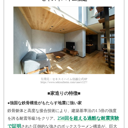
引用元：セキスイハイム信越公式HP
https://www.sekisuiheim.com/case/c127/
■家造りの特徴■
●強固な鉄骨構造がもたらす地震に強い家
鉄骨躯体と高度な接合技術により、建築基準法の1.5倍の強度
250回を超える過酷な耐震実験
を誇る耐震等級3をクリア。
で証明
された圧倒的な強さのボックスラーメン構造が、巨大