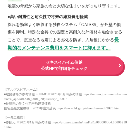
地震の脅威から家族の命と大切な住まいをがっちり守ります。
●高い耐震性と耐久性で将来の維持費を軽減
揺れを効率よく吸収する独自システム「GAIASS」が外壁の損
傷を抑制。特殊な金具での固定と高耐久な外装材を融合させる
長
ことで、度重なる地震による劣化を防ぎ、入居後にかかる
期的なメンテナンス費用をスマートに抑えます。
セキスイハイム信越
公式HPで詳細をチェック
【アルプスピアホーム】
■建築価格の参考情報 SUUMO※2025年3月時点の情報 https://suumo.jp/chumon/koumu
ten/rn_aph/501348_0001_20/jitsurei/jc_0001/
■長野県の注文住宅平均建築価格
住宅金融支援機構｜2023年度集計表 https://www.jhf.go.jp/about/research/2023.html
【一条工務店】
■参照元 ※2025年1月時点の情報 https://prtimes.jp/main/html/rd/p/000000064.00006218
5.html