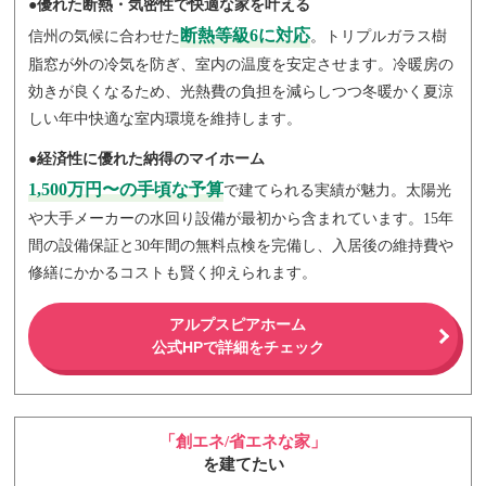
●優れた断熱・気密性で快適な家を叶える
断熱等級6に対応
信州の気候に合わせた
。トリプルガラス樹
脂窓が外の冷気を防ぎ、室内の温度を安定させます。冷暖房の
効きが良くなるため、光熱費の負担を減らしつつ冬暖かく夏涼
しい年中快適な室内環境を維持します。
●経済性に優れた納得のマイホーム
1,500万円〜の手頃な予算
で建てられる実績が魅力。太陽光
や大手メーカーの水回り設備が最初から含まれています。15年
間の設備保証と30年間の無料点検を完備し、入居後の維持費や
修繕にかかるコストも賢く抑えられます。
アルプスピアホーム
公式HPで詳細をチェック
「創エネ/省エネな家」
を建てたい