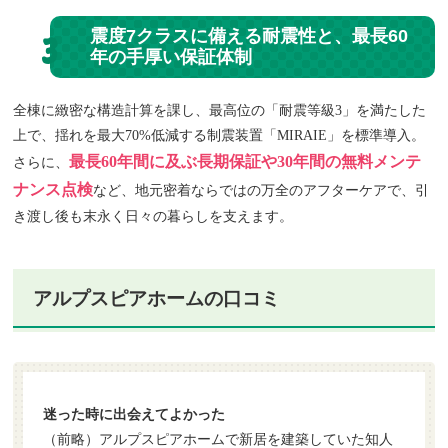
震度7クラスに備える耐震性と、最長60
3
年の手厚い保証体制
全棟に緻密な構造計算を課し、最高位の「耐震等級3」を満たした
上で、揺れを最大70%低減する制震装置「MIRAIE」を標準導入。
最長60年間に及ぶ長期保証や30年間の無料メンテ
さらに、
ナンス点検
など、地元密着ならではの万全のアフターケアで、引
き渡し後も末永く日々の暮らしを支えます。
アルプスピアホームの口コミ
迷った時に出会えてよかった
（前略）アルプスピアホームで新居を建築していた知人